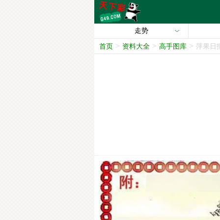
走势
>
>
>
首页
资料大全
高手图库
萍果日