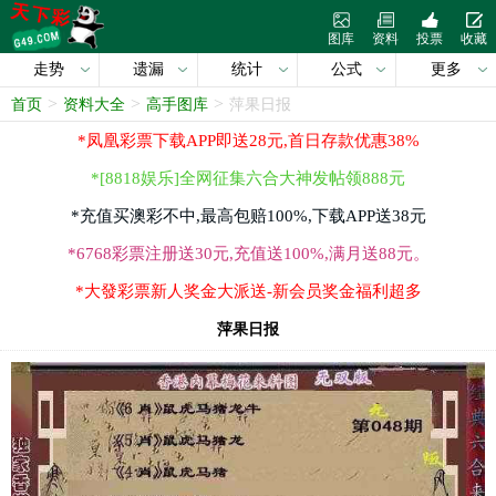
图库
资料
投票
收藏
走势
遗漏
统计
公式
更多
>
>
>
首页
资料大全
高手图库
萍果日报
*凤凰彩票下载APP即送28元,首日存款优惠38%
*[8818娱乐]全网征集六合大神发帖领888元
*充值买澳彩不中,最高包赔100%,下载APP送38元
*6768彩票注册送30元,充值送100%,满月送88元。
*大發彩票新人奖金大派送-新会员奖金福利超多
萍果日报