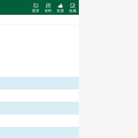
图库
资料
投票
收藏