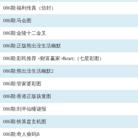
086期:福利传真（信封）
086期:马会图
086期:金陵十二金叉
086期:正版熊出没生活幽默
086期:彩民推荐 ≮财富赢家≯&rarr;（七星彩图）
086期:熊出没生活幽默2
086期:管家婆彩图
086期:香港正版孩童图
086期:刘半仙哑谜报
086期:铁算盘玄机图
086期:奇人偷码B