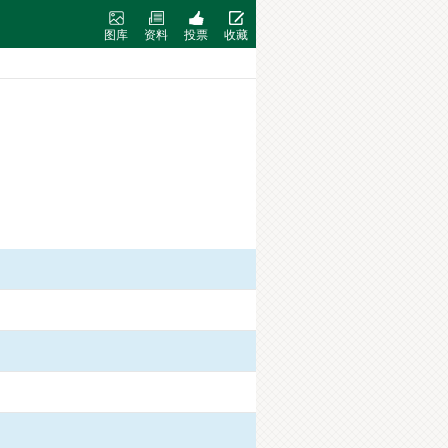
图库
资料
投票
收藏