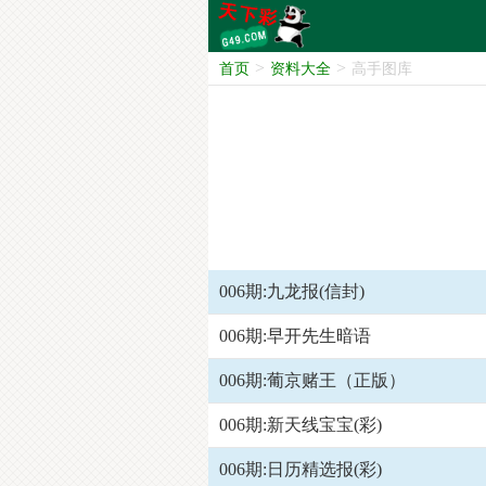
>
>
首页
资料大全
高手图库
006期:九龙报(信封)
006期:早开先生暗语
006期:葡京赌王（正版）
006期:新天线宝宝(彩)
006期:日历精选报(彩)