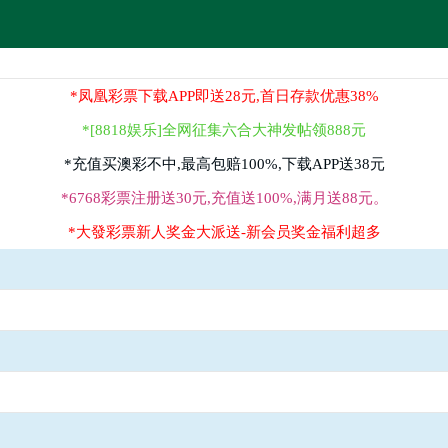
*凤凰彩票下载APP即送28元,首日存款优惠38%
*[8818娱乐]全网征集六合大神发帖领888元
*充值买澳彩不中,最高包赔100%,下载APP送38元
*6768彩票注册送30元,充值送100%,满月送88元。
*大發彩票新人奖金大派送-新会员奖金福利超多