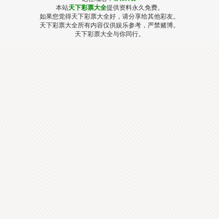
本站
天下彩票大全
提供资料永久免费。
如果您觉得天下彩票大全好，请分享给其他彩友。
天下彩票大全所有内容仅供娱乐参考，严禁赌博。
天下彩票大全与你同行。