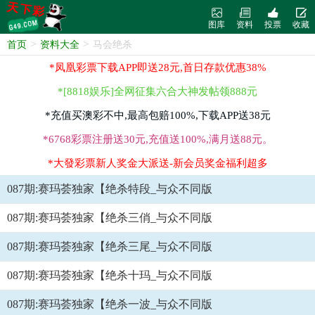
图库
资料
投票
收藏
>
>
首页
资料大全
马会绝杀
*凤凰彩票下载APP即送28元,首日存款优惠38%
*[8818娱乐]全网征集六合大神发帖领888元
*充值买澳彩不中,最高包赔100%,下载APP送38元
*6768彩票注册送30元,充值送100%,满月送88元。
*大發彩票新人奖金大派送-新会员奖金福利超多
087期:赛玛荟独家【绝杀特段_与众不同版
087期:赛玛荟独家【绝杀三俏_与众不同版
087期:赛玛荟独家【绝杀三尾_与众不同版
087期:赛玛荟独家【绝杀十玛_与众不同版
087期:赛玛荟独家【绝杀一波_与众不同版