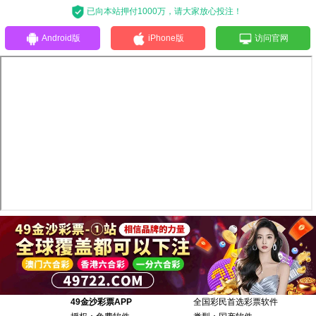
已向本站押付1000万，请大家放心投注！
Android版
iPhone版
访问官网
49金沙彩票APP
全国彩民首选彩票软件