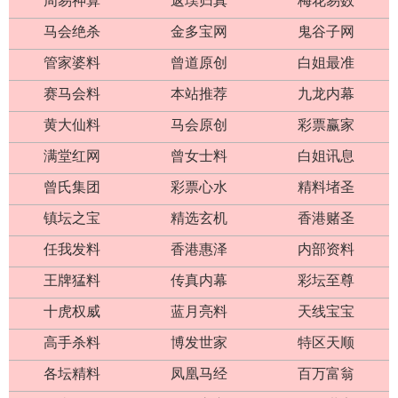
周易神算
返璞归真
梅花易数
马会绝杀
金多宝网
鬼谷子网
管家婆料
曾道原创
白姐最准
赛马会料
本站推荐
九龙内幕
黄大仙料
马会原创
彩票赢家
满堂红网
曾女士料
白姐讯息
曾氏集团
彩票心水
精料堵圣
镇坛之宝
精选玄机
香港赌圣
任我发料
香港惠泽
内部资料
王牌猛料
传真内幕
彩坛至尊
十虎权威
蓝月亮料
天线宝宝
高手杀料
博发世家
特区天顺
各坛精料
凤凰马经
百万富翁