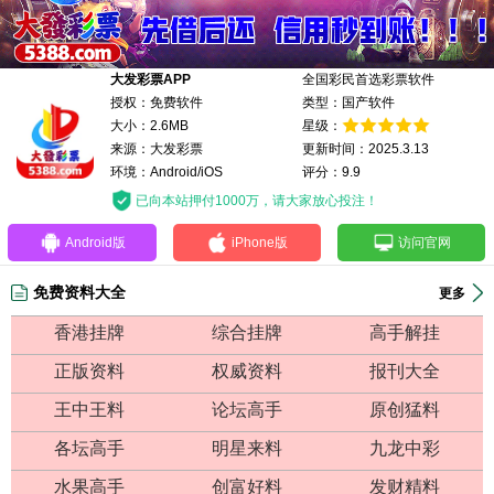
大发彩票APP
全国彩民首选彩票软件
授权：免费软件
类型：国产软件
大小：2.6MB
星级：
来源：大发彩票
更新时间：2025.3.13
环境：Android/iOS
评分：9.9
已向本站押付1000万，请大家放心投注！
Android版
iPhone版
访问官网
免费资料大全
更多
香港挂牌
综合挂牌
高手解挂
正版资料
权威资料
报刊大全
王中王料
论坛高手
原创猛料
各坛高手
明星来料
九龙中彩
水果高手
创富好料
发财精料