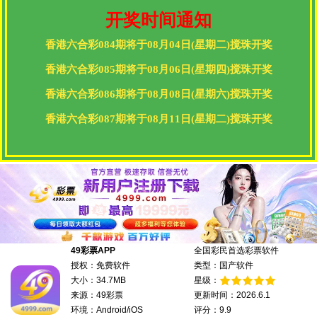
开奖时间通知
香港六合彩084期将于08月04日(星期二)搅珠开奖
香港六合彩085期将于08月06日(星期四)搅珠开奖
香港六合彩086期将于08月08日(星期六)搅珠开奖
香港六合彩087期将于08月11日(星期二)搅珠开奖
49彩票APP
全国彩民首选彩票软件
授权：免费软件
类型：国产软件
大小：34.7MB
星级：
来源：49彩票
更新时间：2026.6.1
环境：Android/iOS
评分：9.9