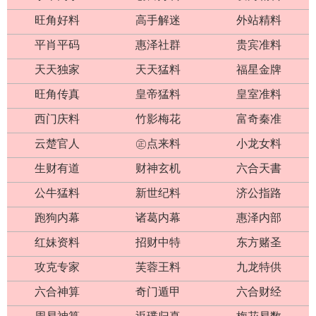
旺角好料
高手解迷
外站精料
平肖平码
惠泽社群
贵宾准料
天天独家
天天猛料
福星金牌
旺角传真
皇帝猛料
皇室准料
西门庆料
竹影梅花
富奇秦准
云楚官人
㊣点来料
小龙女料
生财有道
财神玄机
六合天書
公牛猛料
新世纪料
济公指路
跑狗内幕
诸葛内幕
惠泽内部
红妹资料
招财中特
东方赌圣
攻克专家
芙蓉王料
九龙特供
六合神算
奇门遁甲
六合财经